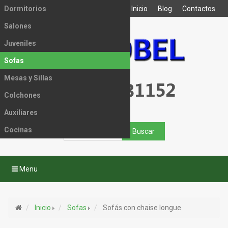
Dormitorios
Inicio
Blog
Contactos
Salones
Juveniles
Sofas
Mesas y Sillas
Colchones
Auxiliares
Cocinas
Menu
Inicio
Sofas
Sofás con chaise longue