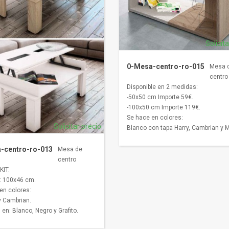
Solicit
0-Mesa-centro-ro-015
Mesa 
centro 
Disponible en 2 medidas:
-50x50 cm Importe 59€.
-100x50 cm Importe 119€.
Se hace en colores:
Solicitar precio
Blanco con tapa Harry, Cambrian y M
-centro-ro-013
Mesa de
centro
KIT.
: 100x46 cm.
en colores:
y Cambrian.
 en: Blanco, Negro y Grafito.