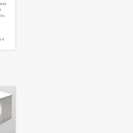
esa
e
cto
 €.