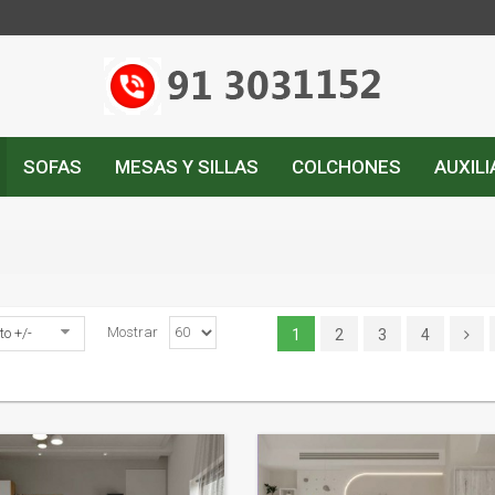
SOFAS
MESAS Y SILLAS
COLCHONES
AUXIL
Mostrar
o +/-
1
2
3
4