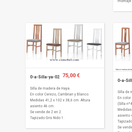
montaje 
75,00 €
0-a-Silla-ya-02
0-a-Sil
Silla de madera de Haya.
Silla de
En color Cerezo, Cambrian y Blanco.
En color 
Medidas 41,2 x 102 x 38,6 cm. Altura
(Silla nº4
asiento 46 cm.
Medidas 
Se vende de 2 en 2.
asiento 
Tapizado Gris Nido 1.
Tapizado
Se vende