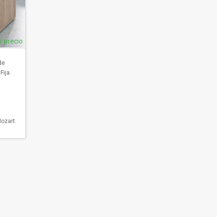
ar precio
de
Fija.
ozart.