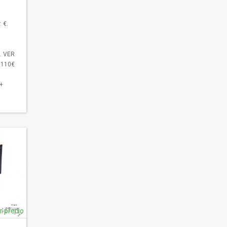
 €.
€. VER
 110€
 +
ar precio