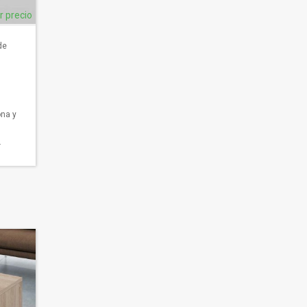
ar precio
de
ona y
.