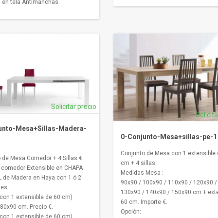
 en tela Antimanchas.
Solicitar precio
Solicit
unto-Mesa+Sillas-Madera-
0-Conjunto-Mesa+sillas-pe-1
Conjunto de Mesa con 1 extensible 
 de Mesa Comedor + 4 Sillas.€.
cm + 4 sillas.
 comedor Extensible en CHAPA
Medidas Mesa :
 de Madera en Haya con 1 ó 2
90x90 / 100x90 / 110x90 / 120x90 /
les.
130x90 / 140x90 / 150x90 cm + ext
con 1 extensible de 60 cm)
60 cm. Importe €.
180x90 cm. Precio €.
Opción:
con 1 extensible de 60 cm)