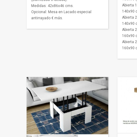
Abierta 
Medidas: 42x86x46 cms.
140x90 c
Opcional: Mesa en Lacado especial
Abierta 
antirrayado € más.
140x90 c
Abierta 
160x90 c
Abierta 
160x90 c