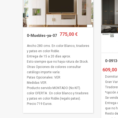
775,00 €
0-Muebles-ya-07
Ancho 280 cms. En color Blanco, tiradores
y patas en color Roble.
Entrega de 15 a 20 días aprox.
0-0913
Esto siempre que no haya rotura de Stock.
Otras Opciones de colores consultar
609,00
catálogo importe varía:
Dormitor
Patas Opcionales: VER
Gran Var
Medidas VER.
Tiradore
Producto servido MONTADO (No KIT).
*opción 
color OFERTA : En color Blanco y tiradores
Se vende
y patas en color Roble.(regalo patas).
Entrega 
Precio 719 Euros.
que no h
Resto de