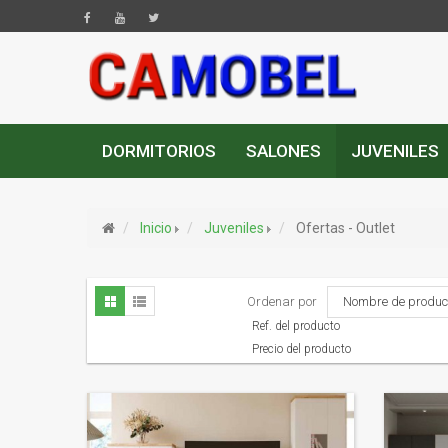
DORMITORIOS
SALONES
JUVENILES
Inicio
Juveniles
Ofertas - Outlet
Ordenar por
Nombre de product
Ref. del producto
Precio del producto