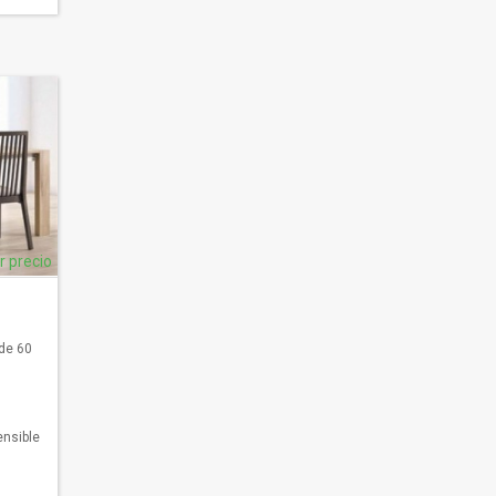
ar precio
de 60
ensible