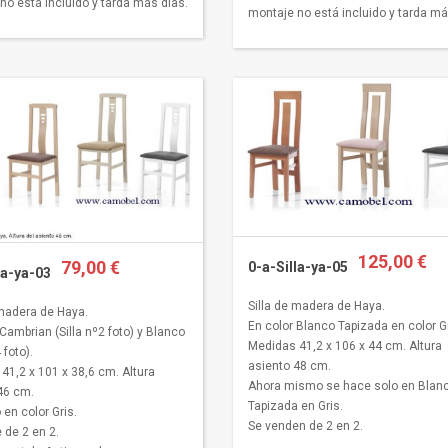
no está incluido y tarda más días.
montaje no está incluido y tarda má
125,00 €
79,00 €
0-a-Silla-ya-05
la-ya-03
Silla de madera de Haya.
 madera de Haya.
En color Blanco Tapizada en color Gr
Cambrian (Silla nº2 foto) y Blanco
Medidas 41,2 x 106 x 44 cm. Altura
 foto).
asiento 48 cm.
41,2 x 101 x 38,6 cm. Altura
Ahora mismo se hace solo en Blanc
46 cm.
Tapizada en Gris.
 en color Gris.
Se venden de 2 en 2.
 de 2 en 2.