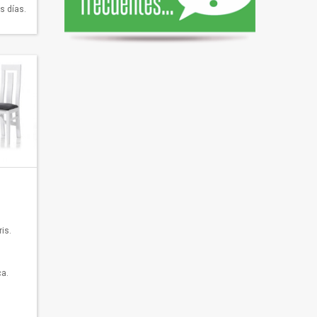
s días.
is.
a.