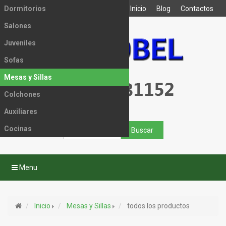
Dormitorios
Inicio
Blog
Contactos
Salones
Juveniles
Sofas
Mesas y Sillas
Colchones
Auxiliares
Cocinas
Menu
Inicio
Mesas y Sillas
todos los productos