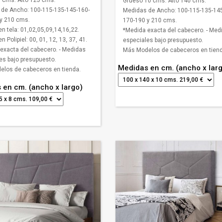
 cms. Alto 125 cms.
Grueso 10 cms. Alto 140 cms.
de Ancho: 100-115-135-145-160-
Medidas de Ancho: 100-115-135-145
y 210 cms.
170-190 y 210 cms.
en tela: 01,02,05,09,14,16,22.
*Medida exacta del cabecero. - Med
n Polipiel: 00, 01, 12, 13, 37, 41.
especiales bajo presupuesto.
exacta del cabecero. - Medidas
Más Modelos de cabeceros en tiend
es bajo presupuesto.
Medidas en cm. (ancho x lar
los de cabeceros en tienda.
 en cm. (ancho x largo)