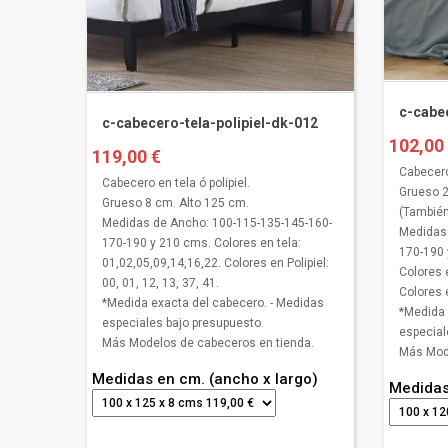
c-cabec
c-cabecero-tela-polipiel-dk-012
102,00
119,00 €
Cabecero 
Cabecero en tela ó polipiel.
Grueso 2
Grueso 8 cm. Alto 125 cm.
(También
Medidas de Ancho: 100-115-135-145-160-
Medidas 
170-190 y 210 cms. Colores en tela:
170-190 
01,02,05,09,14,16,22. Colores en Polipiel:
Colores 
00, 01, 12, 13, 37, 41.
Colores e
*Medida exacta del cabecero. - Medidas
*Medida 
especiales bajo presupuesto.
especial
Más Modelos de cabeceros en tienda.
Más Mode
Medidas en cm. (ancho x largo)
Medidas