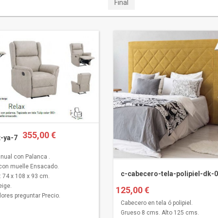
Final
355,00 €
x-ya-7
anual con Palanca .
con muelle Ensacado.
c-cabecero-tela-polipiel-dk-
 74 x 108 x 93 cm.
eige.
125,00 €
lores preguntar Precio.
Cabecero en tela ó polipiel.
Grueso 8 cms. Alto 125 cms.