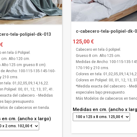
c-cabecero-tela-polipiel-dk-
ero-tela-polipiel-dk-013
125,00 €
 €
Cabecero en tela ó polipiel.
en tela ó Polipiel.
Grueso 8 cm. Alto 125 cm.
 cm. Alto 120 cm.
Medidas de Ancho: 100-115-135-145
 Alto 125 cm grueso 8 cm).
170-190 y 210 cms.
de Ancho: 100-115-135-145-160-
Colores en tela: 01,02,05,09,14,16,2
y 210 cms.
Colores en Polipiel: 00, 01, 12, 13, 37
en tela: 01,02,05,09,14,16,22.
*Medida exacta del cabecero. - Med
n Polipiel: 00, 01, 12, 13, 37, 41.
especiales bajo presupuesto.
exacta del cabecero. - Medidas
Más Modelos de cabeceros en tiend
es bajo presupuesto.
los de cabeceros en tienda.
Medidas en cm. (ancho x lar
 en cm. (ancho x largo)