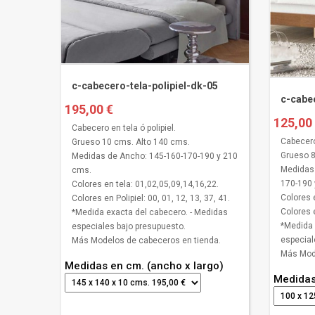
c-cabecero-tela-polipiel-dk-05
c-cabec
195,00 €
125,00
Cabecero en tela ó polipiel.
Cabecero 
Grueso 10 cms. Alto 140 cms.
Grueso 8
Medidas de Ancho: 145-160-170-190 y 210
Medidas 
cms.
170-190 
Colores en tela: 01,02,05,09,14,16,22.
Colores 
Colores en Polipiel: 00, 01, 12, 13, 37, 41.
Colores e
*Medida exacta del cabecero. - Medidas
*Medida 
especiales bajo presupuesto.
especial
Más Modelos de cabeceros en tienda.
Más Mode
Medidas en cm. (ancho x largo)
Medidas