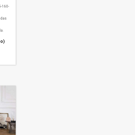
-160-
idas
a.
go)