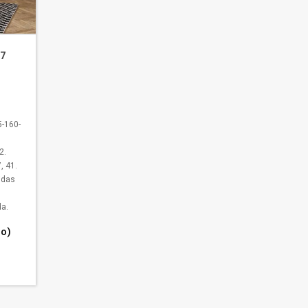
07
-160-
2.
, 41.
idas
a.
go)