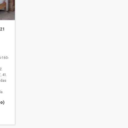
021
-160-
2.
, 41.
idas
a.
go)