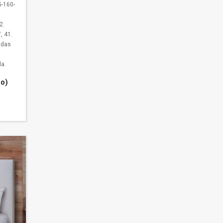
-160-
2.
, 41.
idas
a.
go)