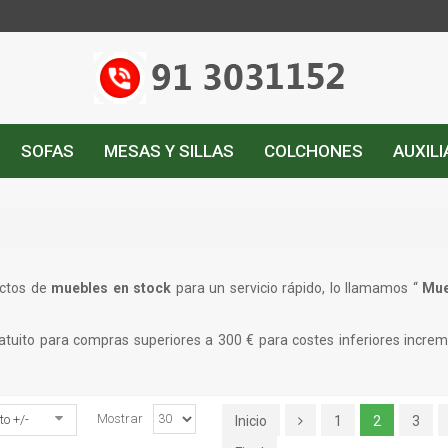
SOFAS
MESAS Y SILLAS
COLCHONES
AUXIL
uctos de
muebles en stock
para un servicio rápido, lo llamamos “
Mue
tuito para compras superiores a 300 € para costes inferiores incre
Mostrar
o +/-
Inicio
1
2
3