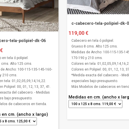
c-cabecero-tela-polipiel-dk-
119,00 €
ero-tela-polipiel-dk-06
Cabecero en tela ó polipiel.
Grueso 8 cms. Alto 125 cms.
 €
Medidas de Ancho: 100-115-135-145
170-190 y 210 cms.
en tela ó polipiel.
Colores en tela: 01,02,05,09,14,16,2
 cms. Alto 125 cms.
Colores en Polipiel: 00, 01, 12, 13, 37
de Ancho: 100-115-135-145-160-
*Medida exacta del cabecero. - Med
y 210 cms.
especiales bajo presupuesto.
en tela: 01,02,05,09,14,16,22.
Más Modelos de cabeceros en tiend
n Polipiel: 00, 01, 12, 13, 37, 41.
exacta del cabecero. - Medidas
Medidas en cm. (ancho x lar
es bajo presupuesto.
los de cabeceros en tienda.
 en cm. (ancho x largo)