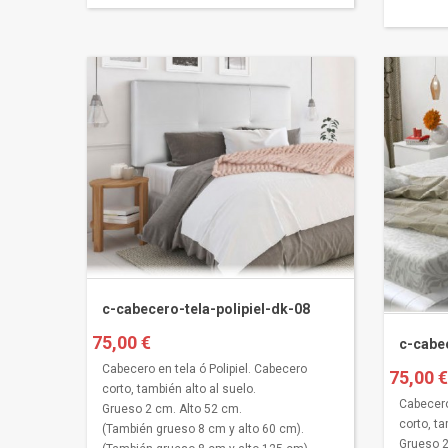
c-cabecero-tela-polipiel-dk-08
75,00 €
c-cabec
Cabecero en tela ó Polipiel. Cabecero
75,00 €
corto, también alto al suelo.
Cabecero
Grueso 2 cm. Alto 52 cm.
corto, ta
(También grueso 8 cm y alto 60 cm).
Grueso 2