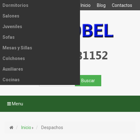
Dormitorios
Inicio
Blog
Contactos
Salones
Juveniles
Sofas
Mesas y Sillas
Colchones
Auxiliares
Cocinas
Menu
Inicio
Despachos